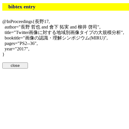
bibtex entry
@InProceedings{長野17,
author="長野 哲也 and 會下 拓実 and 柳井 啓司",
title="Twitter画像に対する地域別画像タイプの大規模分析",
booktitle="画像の認識・理解シンポジウム(MIRU)",
pages="PS2--36",
year="2017",
}