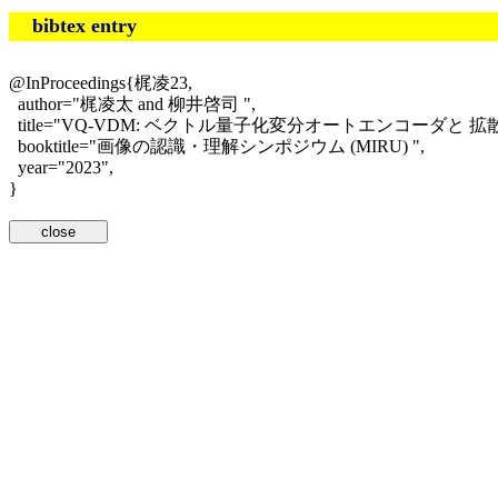
bibtex entry
@InProceedings{梶凌23,
author="梶凌太 and 柳井啓司 ",
title="VQ-VDM: ベクトル量子化変分オートエンコーダと
booktitle="画像の認識・理解シンポジウム (MIRU) ",
year="2023",
}